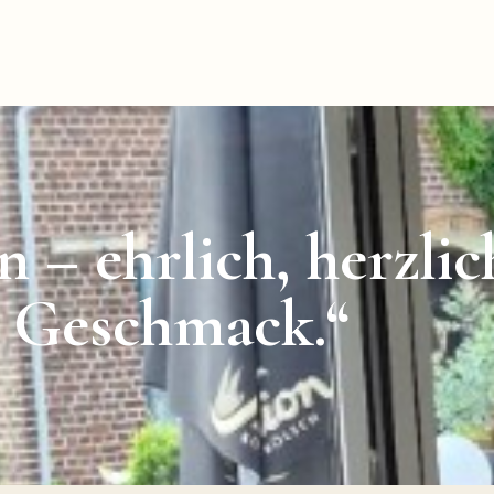
n – ehrlich, herzli
r Geschmack.“