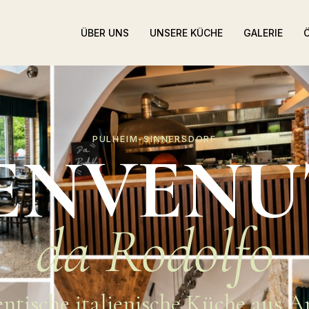
ÜBER UNS
UNSERE KÜCHE
GALERIE
PULHEIM-SINNERSDORF
ENVENU
da Rodolfo
ntische italienische Küche aus A