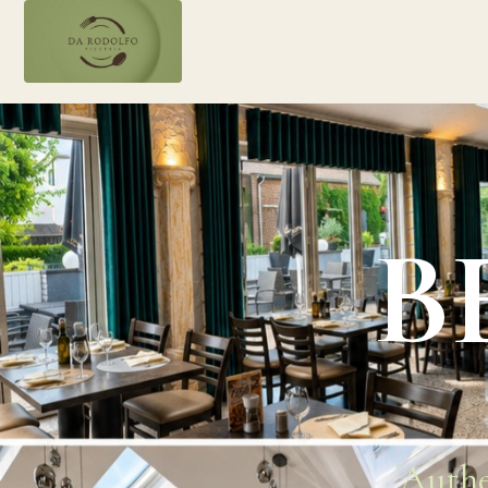
B
Authe