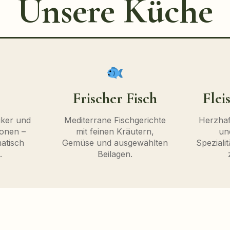
Unsere Küche
Frischer Fisch
Flei
siker und
Mediterrane Fischgerichte
Herzhaf
ionen –
mit feinen Kräutern,
und
atisch
Gemüse und ausgewählten
Spezialit
.
Beilagen.