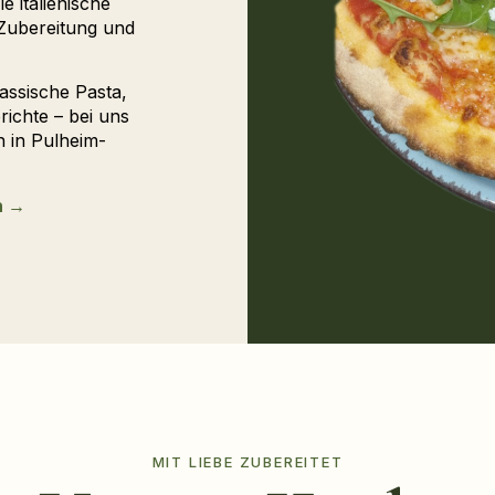
e italienische
 Zubereitung und
assische Pasta,
richte – bei uns
n in Pulheim-
n →
MIT LIEBE ZUBEREITET